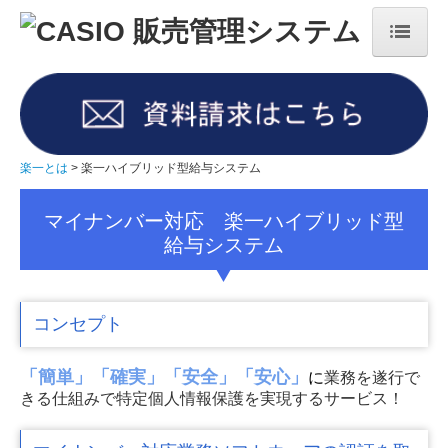
楽一とは
楽一の歴史
楽一 専用機モデル
楽一とは
楽一ハイブリッド型給与システム
資料請求・お問合せ
マイナンバー対応 楽一ハイブリッド型
給与システム
各種業務アプリケーション
楽一EZ(クラウド版楽一)
コンセプト
ご導入事例
「簡単」「確実」「安全」「安心」
に
業務を遂行で
産業廃棄物処理業のお客様
きる仕組みで特定個人情報保護を実現するサービス！
建設業のお客様