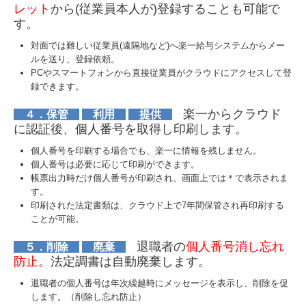
レット
から(従業員本人が)登録することも可能で
す。
対面では難しい従業員(遠隔地など)へ楽一給与システムからメー
ルを送り、登録依頼。
PCやスマートフォンから直接従業員がクラウドにアクセスして登
録できます。
楽一からクラウド
４．保管
利用
提供
に認証後、個人番号を取得し印刷します。
個人番号を印刷する場合でも、楽一に情報を残しません。
個人番号は必要に応じて印刷ができます。
帳票出力時だけ個人番号が印刷され、画面上では＊で表示されま
す。
印刷された法定書類は、クラウド上で7年間保管され再印刷する
ことが可能。
退職者の
個人番号消し忘れ
５．削除
廃棄
防止
。法定調書は自動廃棄します。
退職者の個人番号は年次繰越時にメッセージを表示し、削除を促
します。（削除し忘れ防止）