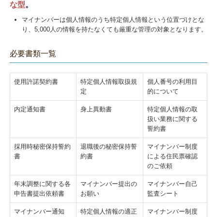
な型
。
マイナンバーは個人情報のうち特定個人情報という位置づけとな
り、5,000人の情報を持たなくても厳重な管理の対象となります。
必要書類一覧
使⽤許諾契約書
特定個人情報取扱規
個人番号の利⽤目
定
的について
内定通知書
⾝上異動書
特定個人情報の取
扱い業務に関する
誓約書
採⽤時秘密保持誓約
退職後の秘密保持誓
マイナンバー制度
書
約書
による住⺠票確認
のご依頼
年末調整に関する各
マイナンバー提出の
マイナンバー自己
申告書提出依頼書
お願い
監査シート
マイナンバー通知
特定個人情報の適正
マイナンバー制度