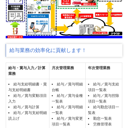
給与業務の効率化に貢献します！
給与・賞与入力／計算
月次管理業務
年次管理業務
業務
給与支給明細書・賞
給与／賞与明細
給与／賞与支給
与支給明細書
台帳
項目一覧表
給与／賞与変動項目
給与／賞与金種
給与／賞与控除
入力
一覧表
項目一覧表
給与／賞与計算
給与／賞与明細
給与勤怠項目一
給与／賞与支給明細
一覧表
覧表
読上げ
給与／賞与変更
勤怠一覧表
項目一覧表
労務管理表