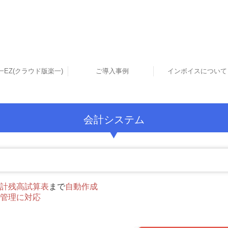
一EZ(クラウド版楽一)
ご導入事例
インボイスについて
産業廃棄物処理業のお客様
製造加工業のお客様
建設業のお客様
卸売業のお客様
会計システム
計残高試算表
まで
自動作成
管理に対応