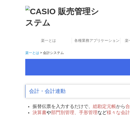
楽一とは
各種業務アプリケーション
楽
楽一とは
会計システム
資料請求・お問合せ
楽一 専用機モデル
楽一の歴史
会計・会計連動
振替伝票を入力するだけで、
総勘定元帳
から
合
決算書
や
部門別管理、手形管理
など
様々な会計