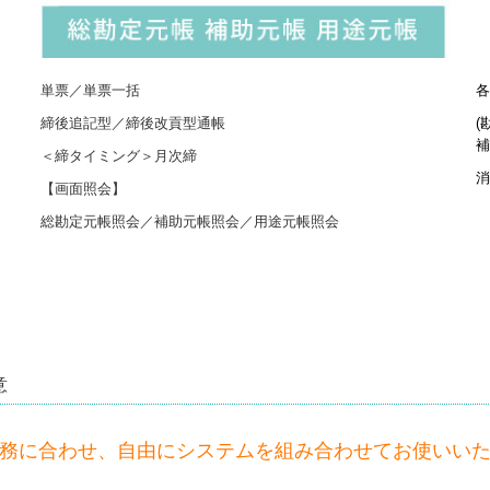
単票／単票一括
各
締後追記型／締後改貢型通帳
(
補
＜締タイミング＞月次締
消
【画面照会】
総勘定元帳照会／補助元帳照会／用途元帳照会
意
務に合わせ、自由にシステムを組み合わせてお使いい