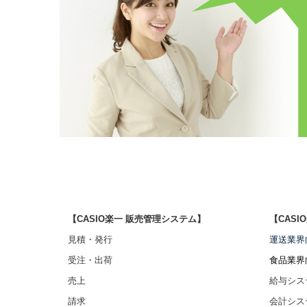
【CASIO楽一 販売管理システム】
【CAS
見積・発行
運送業界
受注・出荷
食品業界
売上
給与シス
請求
会計シス