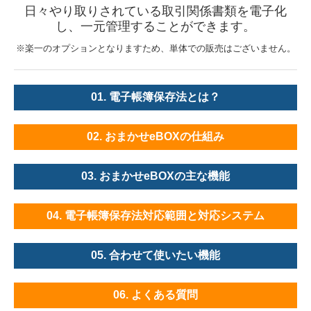
日々やり取りされている取引関係書類を電子化
製造加工業のお客様
し、一元管理することができます。
卸売業のお客様
※楽一のオプションとなりますため、単体での販売はございません。
インボイスについて
01.
電子帳簿保存法とは？
おまかせeBOX
02.
おまかせeBOXの仕組み
IT導入補助金情報
03. おまかせeBOXの
主な機能
04. 電子帳簿保存法対応範囲と対応システム
05.
合わせて使いたい機能
06. よくある質問