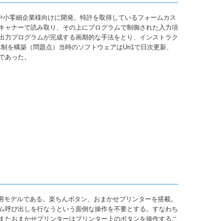
って中小零細企業様向けに開発。特許を取得しているフォームカス
キャナーで読み取り、その上にプログラムで制御された入力項
出力プログラムが完成する画期的な手法をとり、インストラク
制を構築（問題点）当時のソフトウェアはUri1で日次更新、
であった。
理専用モデルである。楽ちんボタン、おまかせプリンターを搭載。
ム呼び出しを行なうという面倒な操作を不要とする。すなわち
またおまかせプリンターはプリンター上のボタンを操作するこ