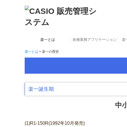
楽一とは
各種業務アプリケーション
楽
楽一とは
楽一の歴史
資料請求・お問合せ
楽一 専用機モデル
楽一の歴史
楽一誕生期
中
(1)R1-150R(1992年10月発売)