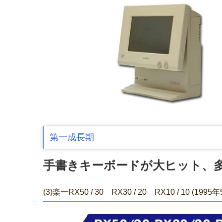
第一成長期
手書きキーボードが大ヒット、
(3)楽一RX50 /
30 RX30
/
20 RX10
/
10 (1995