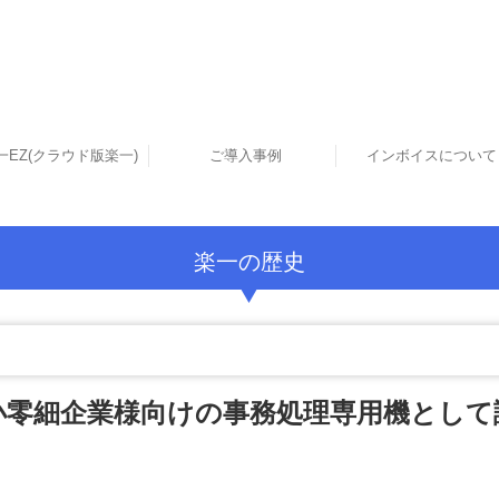
一EZ(クラウド版楽一)
ご導入事例
インボイスについて
産業廃棄物処理業のお客様
製造加工業のお客様
建設業のお客様
卸売業のお客様
楽一の歴史
小零細企業様向けの事務処理専用機として