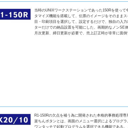
当時のUNIXワークステーションであった150Rを使
タマイズ機能を搭載して、伝票のイメージをそのままス
目・印刷項目を選択して、設定するだけで、独自の入力
ターだけでの納品設置を可能にした、画期的なノンSE体
月次更新、締日更新が必要で、売上訂正時が非常に面倒
R1-150Rの欠点を補う為に開発された本格的事務処
楽ちんボタンとは、画面のメニュー選択によるプログラ
ワンタッチで起動プログラムを選択できる機能である。