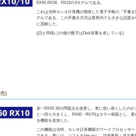
RX50 RX30 RX10の3モデルである。
これは当時カシオ計算機が開発した電子手帳の『手書き
デルである。この手書き方式は業界内でも大きな話題を
に貢献した。
((2)と同様に/の後の数字はDisk容量を表している)
発売)
楽一RX50 30の問題点を改善し、更に使い易くしたのがこのR
と一回り大きくし、RX80・RX70はカラー画面とし、
る機能を追加した。
この機能は当時、カシオ計算機製のワードプロセッサー
である。更には、ソフトをVer-upし、請求更新・月次更