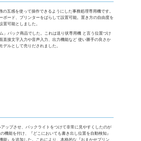
事務の五感を使って操作できるようにした事務処理専用機です。
ーボード、プリンターをばらして設置可能。置き方の自由度を
設置可能としました。
ステム」パック商品でした。これは送り状専用機 と言う位置づけ
面直接文字入力や音声入力、出力機能など 使い勝手の良さか
モデルとして売りだされました。
ベルアップさせ、バックライトをつけて非常に見やすくしたのが
補正の機能を付け、『どこにおいても書き出し位置を自動検知』
機能』を追加した。これにより、本格的な『おまかせプリン