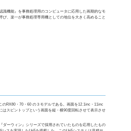
認識機能』を事務処理用のコンピュータに応用した画期的なモ
呼び、楽一が事務処理専用機としての地位を大きく高めること
X80・70・60 の３モデルである。画面を12.1inc・11inc
更にはスピントップという画面を縦・横90度回転させて表示させ
『ダーウィン』シリーズで採用されていたものを応用したもの
新レスを実現したUri5を搭載した。このUri5システムは見積サ