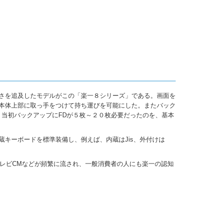
さを追及したモデルがこの「楽一８シリーズ」である。画面を
本体上部に取っ手をつけて持ち運びを可能にした。またバック
用。当初バックアップにFDが５枚～２０枚必要だったのを、基本
キーボードを標準装備し、例えば、内蔵はJis、外付けは
テレビCMなどが頻繁に流され、一般消費者の人にも楽一の認知