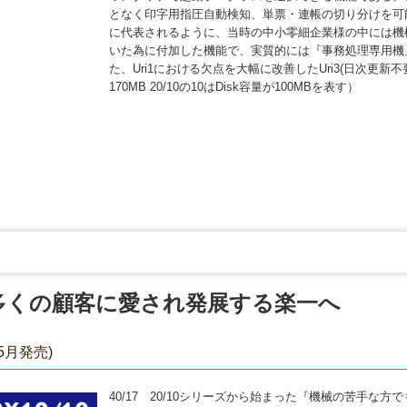
となく印字用指圧自動検知、単票・連帳の切り分けを可
に代表されるように、当時の中小零細企業様の中には機
いた為に付加した機能で、実質的には『事務処理専用機
た、Uri1における欠点を大幅に改善したUri3(日次更新不
170MB 20/10の10はDisk容量が100MBを表す）
多くの顧客に愛され発展する楽一へ
年5月発売)
40/17 20/10シリーズから始まった『機械の苦手