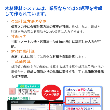
製造加工業のお客様
木材建材システムは、業界ならではの処理を考慮
して作られています。
卸売業のお客様
金額計算方法の変更
伝票入力中に金額計算方法の変更が可能。
角材、丸太、建材と、
インボイスについて
計算方法の異なる商品を1つの伝票に入力できます。
寸面入力
おまかせeBOX
寸面（メートル法・尺貫法・feet-inch法）に対応した入力が可
能。
IT導入補助金情報
材積自動計算
角材、丸太
に関しては面倒な
材積を自動計算
します。
丁単価換算
材積値の単位を別の単位に換算する材積換算や材積単位当たりの
単価から、
商品１個当たりの単価に変換する「丁」単価換算機能
も標準装備。