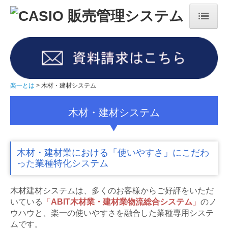
楽一とは
楽一の歴史
楽一 専用機モデル
楽一とは
木材・建材システム
資料請求・お問合せ
木材・建材システム
各種業務アプリケーション
楽一EZ(クラウド版楽一)
木材・建材業における「使いやすさ」にこだわ
った業種特化システム
ご導入事例
木材建材システムは、多くのお客様からご好評をいただ
産業廃棄物処理業のお客様
いている
「
ABIT木材業・建材業物流総合システム
」
のノ
ウハウと、楽一の使いやすさを融合した業種専用システ
建設業のお客様
ムです。