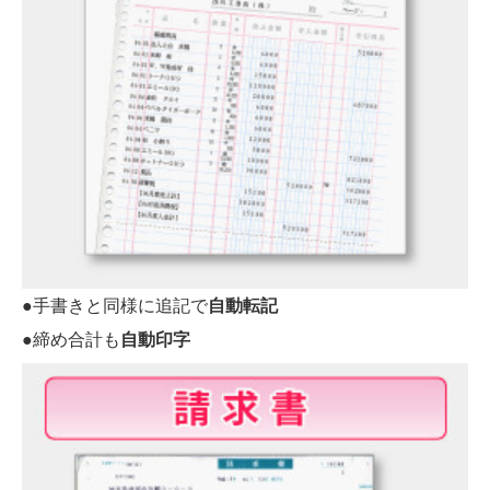
●手書きと同様に追記で
自動転記
●締め合計も
自動印字