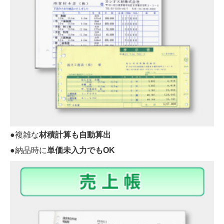
●複雑な
材積計算も自動算出
●納品時に
単価未入力でもOK